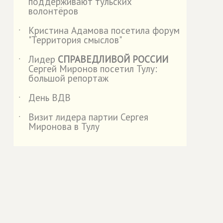
поддерживают тульских
волонтёров
Кристина Адамова посетила форум
˙
"Территория смыслов"
Лидер
СПРАВЕДЛИВОЙ РОССИИ
˙
Сергей Миронов посетил Тулу:
большой репортаж
День ВДВ
˙
Визит лидера партии Сергея
˙
Миронова в Тулу