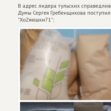
В адрес лидера тульских справедлив
Думы Сергея Гребенщикова поступил
"ХоZяюшки71":