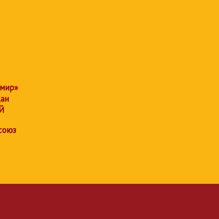
 мир»
дан
Й
союз