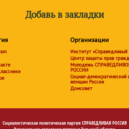
Добавь в закладки
тия
Организации
ram
Институт «Справедливый
Центр защиты прав граж
акте
Молодежь СПРАВЕДЛИВО
РОССИИ
лассники
Социал-демократический 
be
женщин России
Домсовет
Социалистическая политическая партия
СПРАВЕДЛИВАЯ РОССИЯ