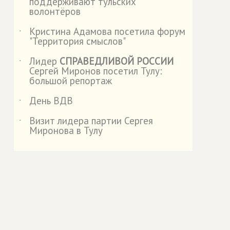
поддерживают тульских
волонтёров
Кристина Адамова посетила форум
˙
"Территория смыслов"
Лидер
СПРАВЕДЛИВОЙ РОССИИ
˙
Сергей Миронов посетил Тулу:
большой репортаж
День ВДВ
˙
Визит лидера партии Сергея
˙
Миронова в Тулу