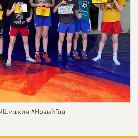
ийШишкин #НовыйГод