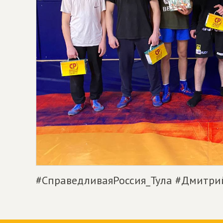
#СправедливаяРоссия_Тула #Дмитр