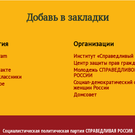
Добавь в закладки
тия
Организации
ram
Институт «Справедливый
Центр защиты прав граж
акте
Молодежь СПРАВЕДЛИВО
РОССИИ
лассники
Социал-демократический 
be
женщин России
Домсовет
Социалистическая политическая партия
СПРАВЕДЛИВАЯ РОССИЯ