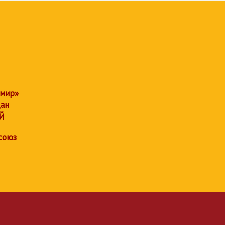
 мир»
дан
Й
союз