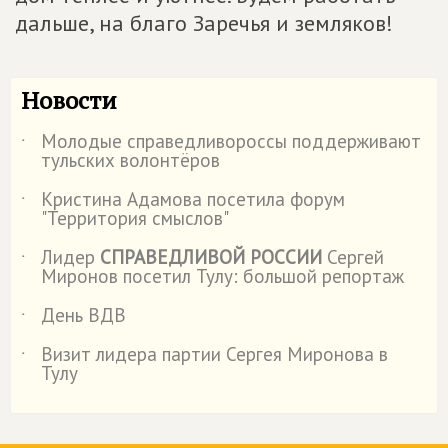
дальше, на благо Заречья и земляков!
Новости
Молодые справедливороссы поддерживают
˙
тульских волонтёров
Кристина Адамова посетила форум
˙
"Территория смыслов"
Лидер
СПРАВЕДЛИВОЙ РОССИИ
Сергей
˙
Миронов посетил Тулу: большой репортаж
День ВДВ
˙
Визит лидера партии Сергея Миронова в
˙
Тулу