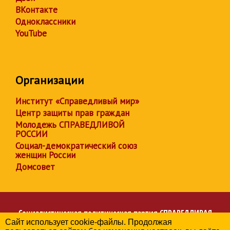
ВКонтакте
Одноклассники
YouTube
Организации
Институт «Справедливый мир»
Центр защиты прав граждан
Молодежь СПРАВЕДЛИВОЙ
РОССИИ
Социал-демократический союз
женщин России
Домсовет
Социалистическая политическая партия
СПРАВЕДЛИВАЯ
Сайт использует cookie-файлы. Продолжая
РОССИЯ